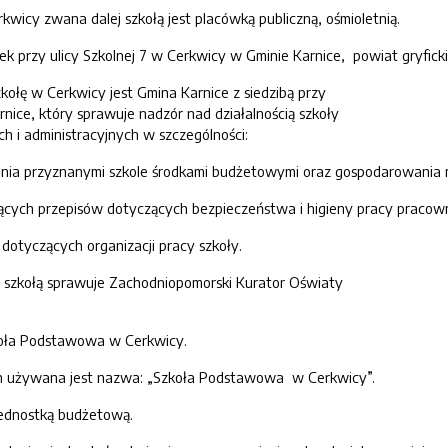
icy zwana dalej szkołą jest placówką publiczną, ośmioletnią.
ynek przy ulicy Szkolnej 7 w Cerkwicy w Gminie Karnice, powiat gryfi
ołę w Cerkwicy jest Gmina Karnice z siedzibą przy
rnice, który sprawuje nadzór nad działalnością szkoły
h i administracyjnych w szczególności:
nia przyznanymi szkole środkami budżetowymi oraz gospodarowania 
jących przepisów dotyczących bezpieczeństwa i higieny pracy pracow
 dotyczących organizacji pracy szkoły.
 szkołą sprawuje Zachodniopomorski Kurator Oświaty
koła Podstawowa w Cerkwicy.
ach używana jest nazwa: „Szkoła Podstawowa w Cerkwicy”.
jednostką budżetową.