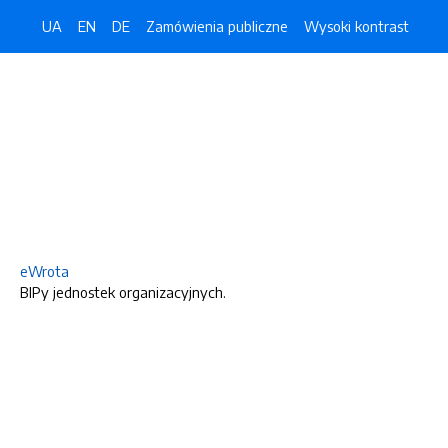
UA
EN
DE
Zamówienia publiczne
Wysoki kontrast
eWrota
BIPy jednostek organizacyjnych.