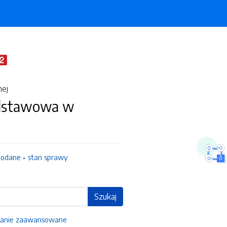
nej
odstawowa w
dodane
stan sprawy
Szukaj
anie zaawansowane