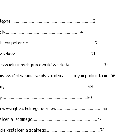
................................................................................3
…………….......................................................4
je..........................................................................15
..............................................................................21
i i innych pracowników szkoły ......................................33
rmy współdziałania szkoły z rodzicami i innymi podmiotami....46
..............................................................................48
...............................................................................50
zszkolnego uczniów....................................................56
ego.........................................................................72
enia zdalnego.............................................................74