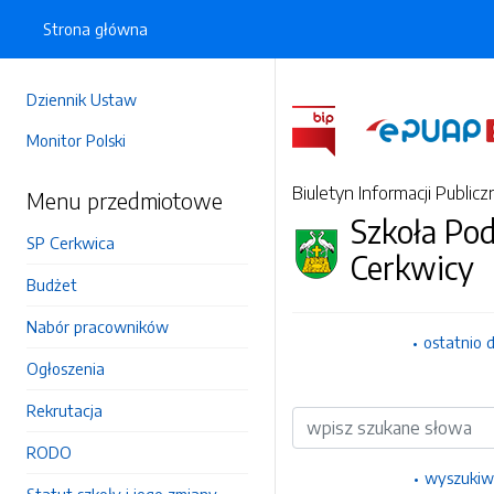
Strona główna
Dziennik Ustaw
Monitor Polski
Biuletyn Informacji Publicz
Menu przedmiotowe
Szkoła P
SP Cerkwica
Cerkwicy
Budżet
Nabór pracowników
ostatnio 
Ogłoszenia
Rekrutacja
Wyszukiwarka
RODO
wyszukiw