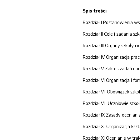
Spis treści
Rozdział I Postanowienia wstępne ............
Rozdział II Cele i zadania szkoły……………
Rozdział III Organy szkoły i ich kompetenc
Rozdział IV Organizacja pracy szkoły........
Rozdział V Zakres zadań nauczyciel
Rozdział VI Organizacja i fo
Rozdział VII Obowiązek szkolny................
Rozdział VIII Uczniowie szkoły ................
Rozdział IX Zasady oceniania wewnątr
Rozdział X Organizacja kształcenia zdaln
Rozdział XI Ocenianie w trakcie kształc