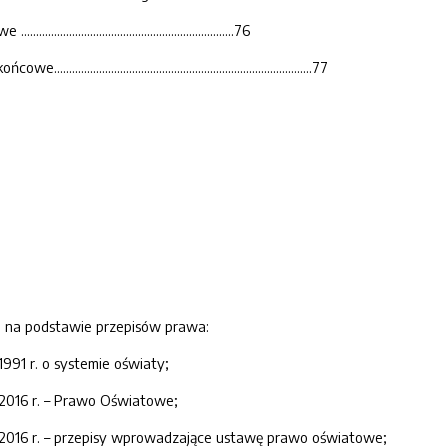
odowe ……………………………………………………………..76
.............................................................................77
o na podstawie przepisów prawa:
1991 r. o systemie oświaty;
 2016 r. – Prawo Oświatowe;
a 2016 r. – przepisy wprowadzające ustawę prawo oświatowe;