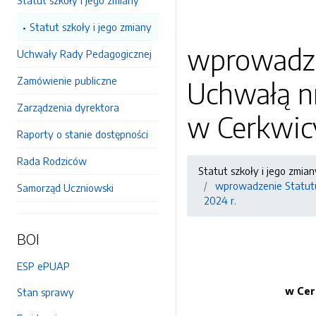
Statut szkoły i jego zmiany
Statut szkoły i jego zmiany
wprowadze
Uchwały Rady Pedagogicznej
Zamówienie publiczne
Uchwałą n
Zarządzenia dyrektora
w Cerkwicy
Raporty o stanie dostępności
Rada Rodziców
Statut szkoły i jego zmian
wprowadzenie Statutu
Samorząd Uczniowski
2024 r.
BOI
ESP ePUAP
w Cer
Stan sprawy