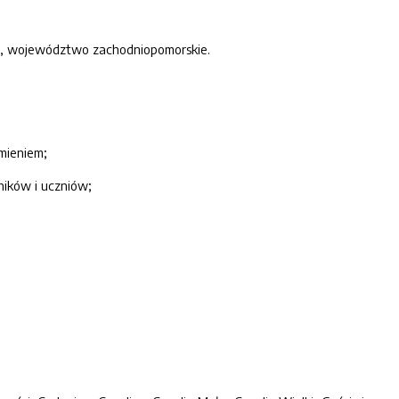
cki, województwo zachodniopomorskie.
mieniem;
ników i uczniów;