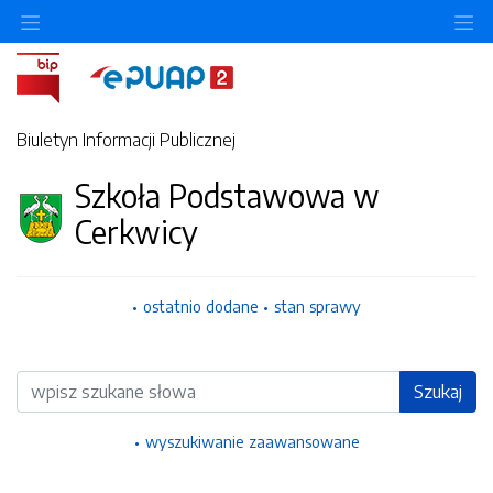
Ukryj/pokaż menu przedmiotowe
Uk
Biuletyn Informacji Publicznej
Szkoła Podstawowa w
Cerkwicy
ostatnio dodane
stan sprawy
Wyszukiwarka
Szukaj
wyszukiwanie zaawansowane