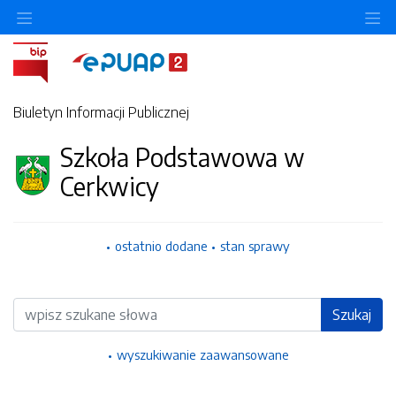
Ukryj/pokaż menu przedmiotowe
Uk
Biuletyn Informacji Publicznej
Szkoła Podstawowa w
Cerkwicy
ostatnio dodane
stan sprawy
Wyszukiwarka
Szukaj
wyszukiwanie zaawansowane