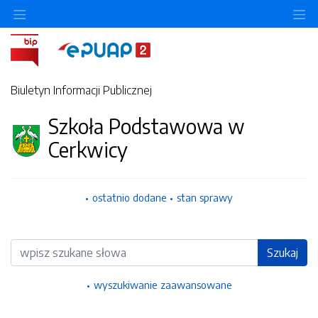
Ukryj/pokaż menu przedmiotowe
Uk
Biuletyn Informacji Publicznej
Szkoła Podstawowa w
Cerkwicy
ostatnio dodane
stan sprawy
Wyszukiwarka
Szukaj
wyszukiwanie zaawansowane