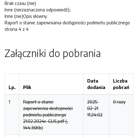
Brak czasu (nie)
Inne (niezaznaczona odpowiedź);
Inne (nie)Opis słowny
Raport o stanie zapewniania dostępności podmiotu publicznego
strona 4 z 4
Załączniki do pobrania
Data
Liczba
Lp.
Plik
dodania
pobrań
1
Raport o stanie
2025-
0 razy
zapewnienia dostepności
02-21
podmiotu publicznego
11:24:02
21.02.2024r. GUS.pdf (,
144.36Kb)