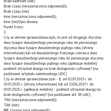
Braki kadrowe (nie)
Brak czasu (niezaznaczona odpowiedź);
Brak czasu (nie)
Inne (niezaznaczona odpowiedź);
Inne (nie)Opis słowny
Punkt trzeci.
3.
Czy w okresie sprawozdawczym, to jest od drugiego stycznia
dwa tysiące dwudziestego pierwszego roku do pierwszego
stycznia dwa tysiące dwudziestego piątego roku (strony
internetowe) lub od dwudziestego trzeciego czerwca dwa
tysiące dwudziestego pierwszego roku do pierwszego stycznia
dwa tysiące dwudziestego piątego roku (aplikacje mobilne)
podmiot otrzymał skargę na brak dostępności cyfrowej? (na
podstawie artykułu osiemnastego UDC)
Czy w okresie sprawozdawczym - tj. od 02.01.2021 r. do
01.01.2025 r. (strony internetowe) lub od 23.06.2021 r. do
01.01.2025 r. (aplikacje mobilne) - podmiot otrzymał skargę na
brak dostępności cyfrowej? (na podstawie art. 18 UdC)
TAK (niezaznaczona odpowiedź);
TAK (nie)
NIE (zaznaczona odpowiedź);